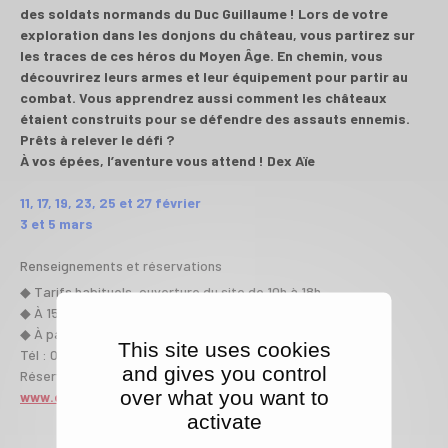
des soldats normands du Duc Guillaume ! Lors de votre
exploration dans les donjons du château, vous partirez sur
les traces de ces héros du Moyen Âge. En chemin, vous
découvrirez leurs armes et leur équipement pour partir au
combat. Vous apprendrez aussi comment les châteaux
étaient construits pour se défendre des assauts ennemis.
Prêts à relever le défi ?
À vos épées, l’aventure vous attend ! Dex Aïe
11,
17,
19,
23,
25 et
27 février
3 et
5 mars
Renseignements et réservations
◆ Tarifs habituels, ouverture du site de 10h à 18h
◆ À 15h30 - durée 1h30
◆ À partir de 6 ans
.
This site uses cookies
Tél : 02 31 41 61 44 ou
mail
and gives you control
Réservations en ligne
!
ici
over what you want to
www.chateau-guillaume-leconquerant.fr
activate