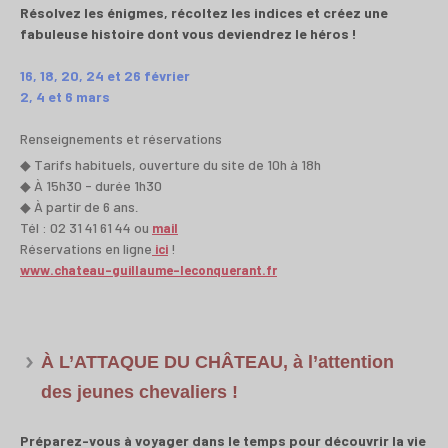
Résolvez les énigmes, récoltez les indices et créez une
fabuleuse histoire dont vous deviendrez le héros !
16,
18,
20,
24 et
26 février
2,
4 et
6 mars
Renseignements et réservations
◆ Tarifs habituels, ouverture du site de 10h à 18h
◆ À 15h30 - durée 1h30
◆ À partir de 6 ans
.
Tél : 02 31 41 61 44 ou
mail
Réservations en ligne
!
ici
www.chateau-guillaume-leconquerant.fr
À L’ATTAQUE DU CHÂTEAU, à l’attention
des jeunes chevaliers !
Préparez-vous à voyager dans le temps pour découvrir la vie