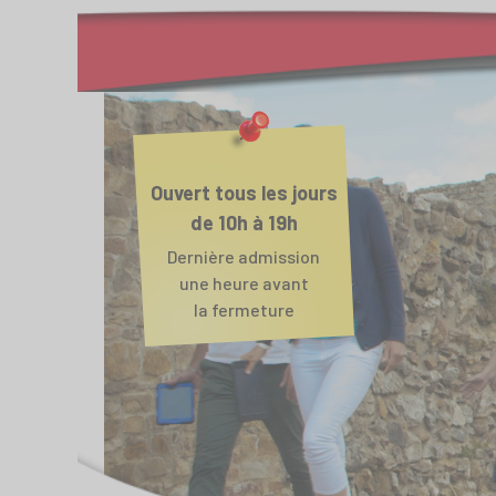
Ouvert tous les jours
de 10h à 19h
Dernière admission
une heure avant
la fermeture