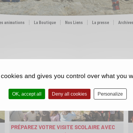
es animations
La Boutique
Nos Liens
La presse
Archive
d
:
0%
 cookies and gives you control over what you w
OK, accept all
Deny all cookies
Personalize
PRÉPAREZ VOTRE VISITE SCOLAIRE AVEC