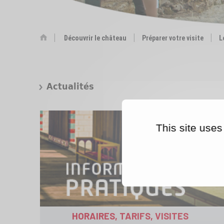
Découvrir le château
Préparer votre visite
L
Actualités
Loade
Unmute
50.6
This site uses
HORAIRES, TARIFS, VISITES